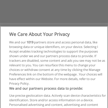
We Care About Your Privacy
We and our
1019
partners store and access personal data, like
browsing data or unique identifiers, on your device. Selecting I
Accept enables tracking technologies to support the purposes
shown under we and our partners process data to provide. If
Veja cursos históricos
trackers are disabled, some content and ads you see may not be as
relevant to you. You can resurface this menu to change your
choices or withdraw consent at any time by clicking the Manage
Preferences link on the bottom of the webpage . Your choices will
have effect within our Website. For more details, refer to our
Privacy Policy.
Regras de uso
We and our partners process data to provide:
Use precise geolocation data. Actively scan device characteristics for
Privacidade de dados
identification. Store and/or access information on a device.
Personalised advertising and content, advertising and content
Entrar em contato com Educaedu