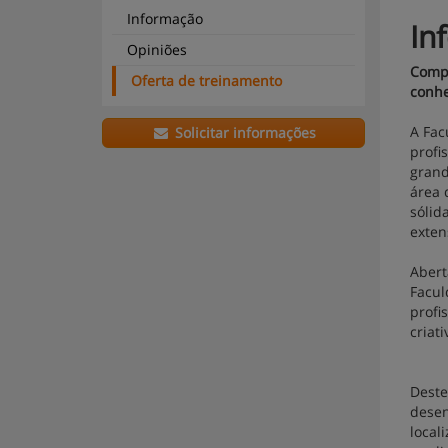
Informação
In
Opiniões
Compr
Oferta de treinamento
conh
A Fac
Solicitar informações
profi
grand
área 
sólid
exten
Abert
Facul
profi
criat
Deste
desen
local