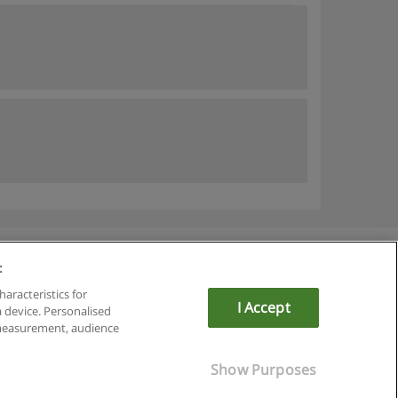
:
du
haracteristics for
I Accept
a device. Personalised
 measurement, audience
om
Show Purposes