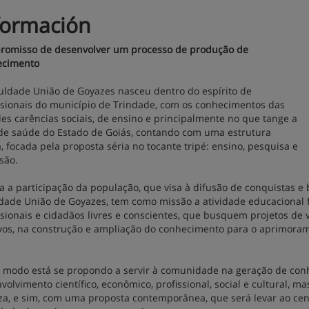
formación
omisso de desenvolver um processo de produção de
ecimento
uldade União de Goyazes nasceu dentro do espírito de
ssionais do município de Trindade, com os conhecimentos das
es carências sociais, de ensino e principalmente no que tange a
de saúde do Estado de Goiás, contando com uma estrutura
a, focada pela proposta séria no tocante tripé: ensino, pesquisa e
são.
a a participação da população, que visa à difusão de conquistas e b
dade União de Goyazes, tem como missão a atividade educacional 
ssionais e cidadãos livres e conscientes, que busquem projetos de vid
ivos, na construção e ampliação do conhecimento para o aprimora
 modo está se propondo a servir à comunidade na geração de con
volvimento científico, econômico, profissional, social e cultural, 
iza, e sim, com uma proposta contemporânea, que será levar ao c