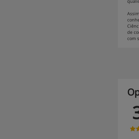
quali
Assim
conhe
Ciênc
de co
com s
Op