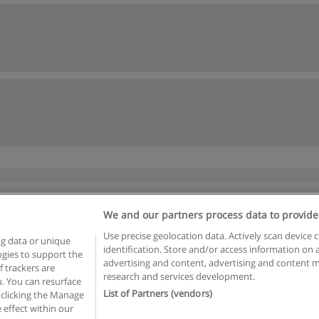
We and our partners process data to provide
egras de uso
Privacidade de dados
Entrar em contato com Educae
Use precise geolocation data. Actively scan device c
ng data or unique
identification. Store and/or access information on 
logies to support the
advertising and content, advertising and content
opyright © Educaedu Business S.L. - CIF : B-95610580: -
www.educaedu-brasil.c
 trackers are
research and services development.
. You can resurface
List of Partners (vendors)
 clicking the Manage
 effect within our