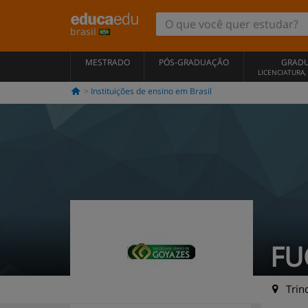
brasil
MESTRADO
PÓS-GRADUAÇÃO
GRAD
LICENCIATURA
Instituições de ensino em Brasil
FU
Trind