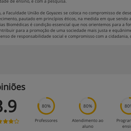
dade de ensino, e com a pesquisa.
, a Faculdade União de Goyazes se coloca no compromisso de des
cimento, pautado em princípios éticos, na medida em que sendo a
ias Biomédicas é condição essencial que nos orientemos para a 
ntribuir para a promoção de uma sociedade mais justa e equânime 
enso de responsabilidade social e compromisso com a cidadania,
iniões
3.9
80%
80%
80
Professores
Atendimento ao
Progra
aluno
ens