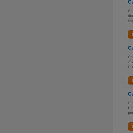
Cu
Car
dia
cap
C
Car
21/
ED
Cu
Car
DOE
per