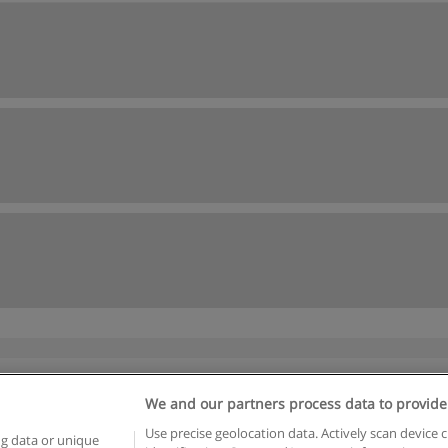
We and our partners process data to provide
egras de uso
Privacidade de dados
Entrar em contato com Educae
Use precise geolocation data. Actively scan device c
ng data or unique