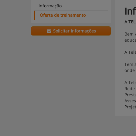
Informação
In
Oferta de treinamento
A TE
Solicitar informações
Bem v
educa
A Tel
Tem a
onde 
A Tel
Rede 
Prest
Asses
Proje