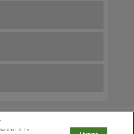
:
du
haracteristics for