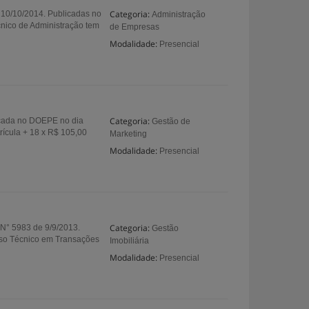
Categoria:
e 10/10/2014. Publicadas no
Administração
cnico de Administração tem
de Empresas
Modalidade:
Presencial
Categoria:
licada no DOEPE no dia
Gestão de
rícula + 18 x R$ 105,00
Marketing
Modalidade:
Presencial
Categoria:
 N° 5983 de 9/9/2013.
Gestão
urso Técnico em Transações
Imobiliária
Modalidade:
Presencial