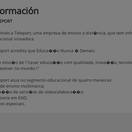
formación
LEPORT
indo a Teleport, uma empresa de ensino a dist�ncia, que tem infr
cional inovadora.
eport acredita que Educa��o Nunca � Demais.
 miss�o de \"Levar educa��o com qualidade, inova��o, tecnologi
estiver no mundo.\"
eport atua no segmento educacional de quatro maneiras:
de ensino multimarca;
a��o de servi�os de videocolabora��o;
soria em EAD;
tos especiais.