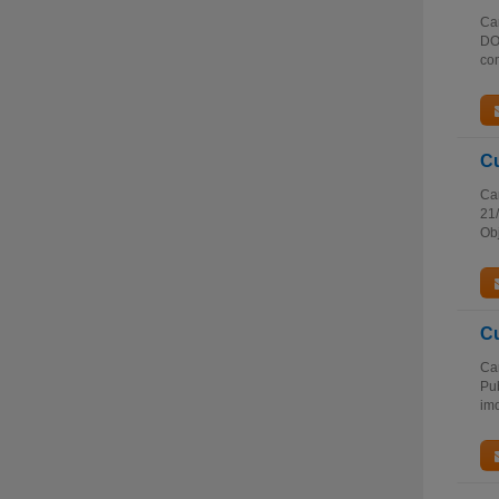
Car
DOE
com
C
Car
21/
Obj
C
Car
Pub
imo