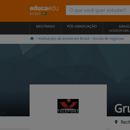
brasil
MESTRADO
PÓS-GRADUAÇÃO
GRAD
LICENCIATURA
Instituições de ensino em Brasil
Escola de negócios
Gr
Reci