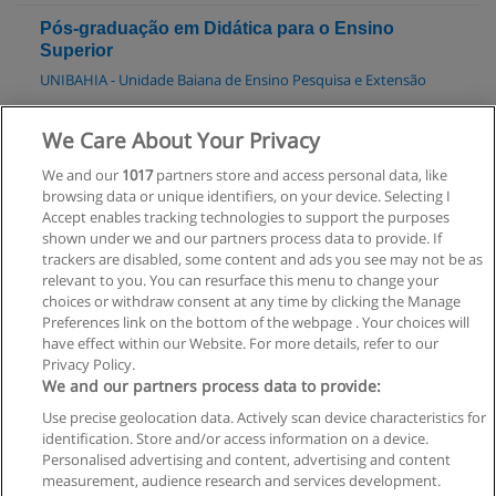
Pós-graduação em Didática para o Ensino
Superior
UNIBAHIA - Unidade Baiana de Ensino Pesquisa e Extensão
Solicitar informações
We Care About Your Privacy
We and our
1017
partners store and access personal data, like
MBA em Administração Hospitalar
browsing data or unique identifiers, on your device. Selecting I
UNIBAHIA - Unidade Baiana de Ensino Pesquisa e Extensão
Accept enables tracking technologies to support the purposes
shown under we and our partners process data to provide. If
Solicitar informações
trackers are disabled, some content and ads you see may not be as
relevant to you. You can resurface this menu to change your
choices or withdraw consent at any time by clicking the Manage
Preferences link on the bottom of the webpage . Your choices will
have effect within our Website. For more details, refer to our
Privacy Policy.
Regras de uso
We and our partners process data to provide:
Use precise geolocation data. Actively scan device characteristics for
Privacidade de dados
identification. Store and/or access information on a device.
Personalised advertising and content, advertising and content
Entrar em contato com Educaedu
measurement, audience research and services development.