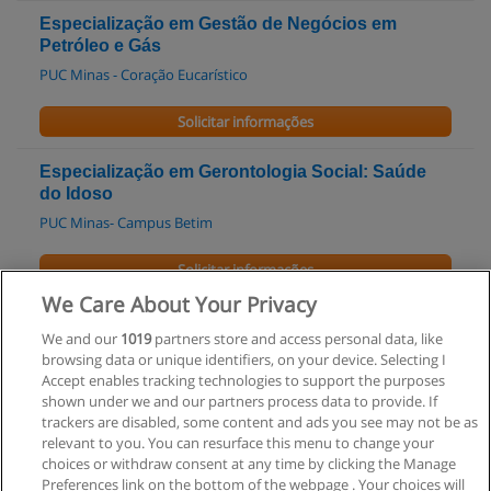
Especialização em Gestão de Negócios em
Petróleo e Gás
PUC Minas - Coração Eucarístico
Solicitar informações
Especialização em Gerontologia Social: Saúde
do Idoso
PUC Minas- Campus Betim
Solicitar informações
We Care About Your Privacy
Especialização em Gestão de Infra-estrutura de TI
We and our
1019
partners store and access personal data, like
com Software Livre
browsing data or unique identifiers, on your device. Selecting I
PUC Minas - Campus Arcos
Accept enables tracking technologies to support the purposes
shown under we and our partners process data to provide. If
Solicitar informações
trackers are disabled, some content and ads you see may not be as
relevant to you. You can resurface this menu to change your
choices or withdraw consent at any time by clicking the Manage
Preferences link on the bottom of the webpage . Your choices will