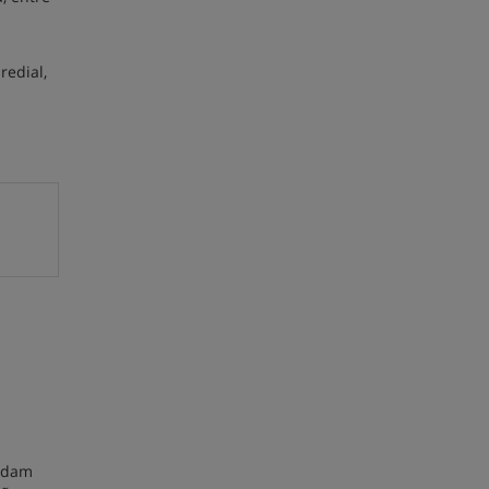
redial,
endam