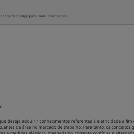
contacto contigo para mais informações.
o.
que deseja adquirir conhecimentos referentes à eletricidade a fim
tuantes da área no mercado de trabalho. Para tanto, os conceitos 
as e medidas elétricas, magnetismo, corrente contínua e alternada