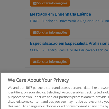
Solicitar informações
Mestrado em Engenharia Elétrica
FURB - Fundação Universitária Regional de Blu
Solicitar informações
Especialização em Especialista Profission
CEBREP - Centro Brasileiro de Educação Técnica 
Solicitar informações
We Care About Your Privacy
R
We and our
1017
partners store and access personal data, like browsi
identifiers, on your device. Selecting I Accept enables tracking techno
C
purposes shown under we and our partners process data to provide. If
disabled, some content and ads you see may not be as relevant to you
this menu to change your choices or withdraw consent at any time by