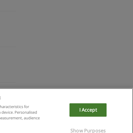
:
du
haracteristics for
I Accept
a device. Personalised
om
 measurement, audience
Show Purposes