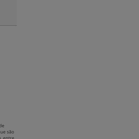
 de
que são
, entre