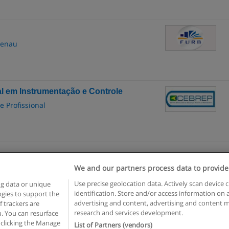
menau
al em Instrumentação e Controle
e Profissional
We and our partners process data to provide
egras de uso
Privacidade de dados
Entrar em contato com Educae
Use precise geolocation data. Actively scan device c
ng data or unique
identification. Store and/or access information on 
logies to support the
opyright © Educaedu Business S.L. - CIF : B-95610580: -
www.educaedu-brasil.c
advertising and content, advertising and content
 trackers are
research and services development.
. You can resurface
 clicking the Manage
List of Partners (vendors)