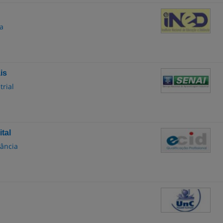
ia
is
trial
tal
tância