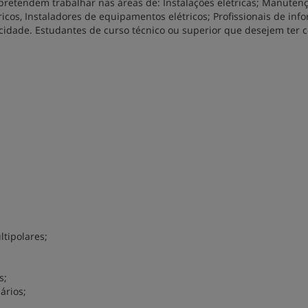
 pretendem trabalhar nas áreas de: Instalações elétricas; Manuten
icos, Instaladores de equipamentos elétricos; Profissionais de info
icidade. Estudantes de curso técnico ou superior que desejem ter
ltipolares;
s;
ários;