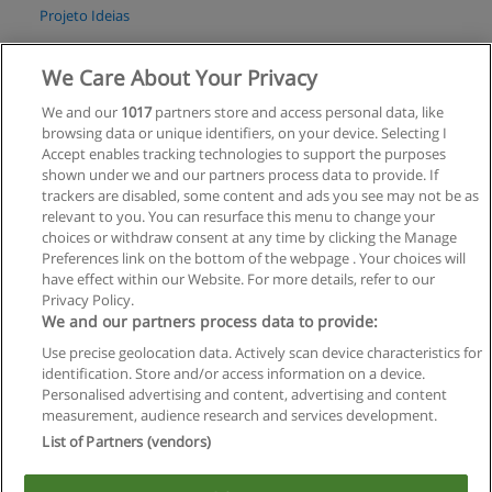
Projeto Ideias
Solicitar informações
We Care About Your Privacy
We and our
1017
partners store and access personal data, like
browsing data or unique identifiers, on your device. Selecting I
Accept enables tracking technologies to support the purposes
shown under we and our partners process data to provide. If
Regras de uso
trackers are disabled, some content and ads you see may not be as
relevant to you. You can resurface this menu to change your
Privacidade de dados
choices or withdraw consent at any time by clicking the Manage
Preferences link on the bottom of the webpage . Your choices will
Entrar em contato com Educaedu
have effect within our Website. For more details, refer to our
Privacy Policy.
We and our partners process data to provide:
Copyright © Educaedu Business S.L. - CIF : B-95610580: -
www.educaedu-brasil.com
Use precise geolocation data. Actively scan device characteristics for
identification. Store and/or access information on a device.
Personalised advertising and content, advertising and content
measurement, audience research and services development.
List of Partners (vendors)