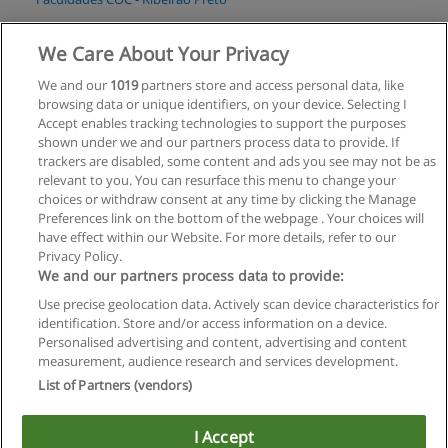
Solicitar informações
We Care About Your Privacy
We and our
1019
partners store and access personal data, like
Graduação em Jornalismo
browsing data or unique identifiers, on your device. Selecting I
Faculdades COC - Ribeirão Preto
Accept enables tracking technologies to support the purposes
shown under we and our partners process data to provide. If
Solicitar informações
trackers are disabled, some content and ads you see may not be as
relevant to you. You can resurface this menu to change your
choices or withdraw consent at any time by clicking the Manage
Preferences link on the bottom of the webpage . Your choices will
have effect within our Website. For more details, refer to our
Privacy Policy.
Regras de uso
We and our partners process data to provide:
Use precise geolocation data. Actively scan device characteristics for
Privacidade de dados
identification. Store and/or access information on a device.
Personalised advertising and content, advertising and content
Entrar em contato com Educaedu
measurement, audience research and services development.
List of Partners (vendors)
Copyright © Educaedu Business S.L. - CIF : B-95610580: -
www.educaedu-brasil.com
I Accept