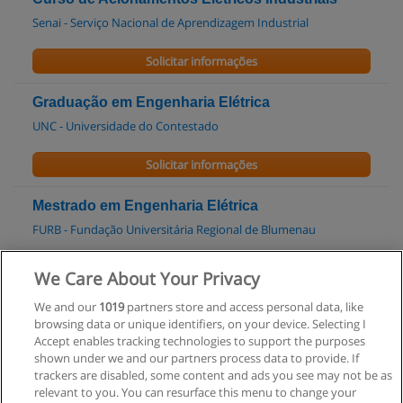
Senai - Serviço Nacional de Aprendizagem Industrial
Solicitar informações
Graduação em Engenharia Elétrica
UNC - Universidade do Contestado
Solicitar informações
Mestrado em Engenharia Elétrica
FURB - Fundação Universitária Regional de Blumenau
Solicitar informações
We Care About Your Privacy
We and our
1019
partners store and access personal data, like
Graduação em Engenharia Elétrica
browsing data or unique identifiers, on your device. Selecting I
FURB - Fundação Universitária Regional de Blumenau
Accept enables tracking technologies to support the purposes
shown under we and our partners process data to provide. If
Solicitar informações
trackers are disabled, some content and ads you see may not be as
relevant to you. You can resurface this menu to change your