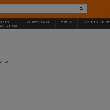
UAÇÃO
CURSO TÉCNICO
CURSOS
EXTENSÃO UNIVERS
, BACHARELADO
cnica