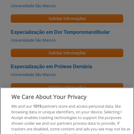
Universidade São Marcos
Solicitar informações
Especialização em Dor Temporomandibular
Universidade São Marcos
Solicitar informações
Especialização em Prótese Dentária
Universidade São Marcos
Solicitar informações
We Care About Your Privacy
Curso Técnico em Laboratório de Prótese
We and our
1019
partners store and access personal data, like
Dentária
browsing data or unique identifiers, on your device. Selecting I
CEETEPS - Centro Paula Souza
Accept enables tracking technologies to support the purposes
shown under we and our partners process data to provide. If
Solicitar informações
trackers are disabled, some content and ads you see may not be as