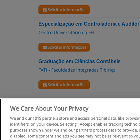
Solicitar informações
Especialização em Controladoria e Auditor
Centro Universitário da FEI
Solicitar informações
Graduação em Ciências Contábeis
FATI - Faculdades Integradas Tibiriça
Solicitar informações
We Care About Your Privacy
R
We and our
1019
partners store and access personal data, like browsi
identifiers, on your device. Selecting I Accept enables tracking techno
C
purposes shown under we and our partners process data to provide. If
disabled, some content and ads you see may not be as relevant to you