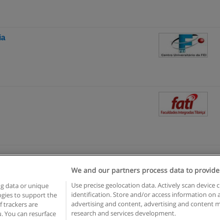
ia
We and our partners process data to provide
egras de uso
Privacidade de dados
Entrar em contato com Educae
Use precise geolocation data. Actively scan device c
ng data or unique
identification. Store and/or access information on 
logies to support the
opyright © Educaedu Business S.L. - CIF : B-95610580: -
www.educaedu-brasil.c
advertising and content, advertising and content
 trackers are
research and services development.
. You can resurface