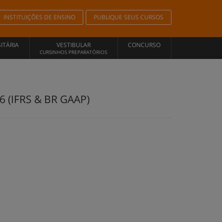
INSTITUIÇÕES DE ENSINO
PUBLIQUE SEUS CURSOS
ITÁRIA
VESTIBULAR
CONCURSO
CURSINHOS PREPARATÓRIOS
(IFRS & BR GAAP)