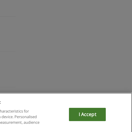
:
du
haracteristics for
I Accept
a device. Personalised
om
 measurement, audience