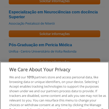
Solicitar informações
Especialização em Neurociências com docência
Superior
Associação Pestalozzi de Niterói
Solicitar informações
Pós-Graduação em Pericia Médica
Unifoa - Centro Universitário de Volta Redonda
Solicitar informações
We Care About Your Privacy
Mestrado Profissional em Ciências Aplicadas em
We and our
1019
partners store and access personal data, like
Saúde
browsing data or unique identifiers, on your device. Selecting I
Universidade de Vassouras
Accept enables tracking technologies to support the purposes
shown under we and our partners process data to provide. If
Solicitar informações
trackers are disabled, some content and ads you see may not be as
relevant to you. You can resurface this menu to change your
choices or withdraw consent at any time by clicking the Manage