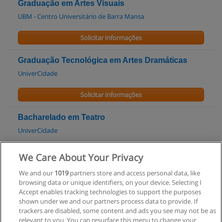
Graduação em Artes Visuais
UBM - Centro Universitário de Barra Mansa
Solicitar informações
Graduação Tecnológica em Artes Dramáticas
UniverCidade
Solicitar informações
Bacharelado em Teatro
UniverCidade
Solicitar informações
We Care About Your Privacy
We and our
1019
partners store and access personal data, like
Graduação em Dança
browsing data or unique identifiers, on your device. Selecting I
UniverCidade
Accept enables tracking technologies to support the purposes
shown under we and our partners process data to provide. If
Solicitar informações
trackers are disabled, some content and ads you see may not be as
relevant to you. You can resurface this menu to change your