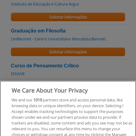
Instituto de Educação e Cultura Argus
Solicitar informações
Graduação em Filosofia
UniBennett - Centro Universitário Metodista Bennett
Solicitar informações
Curso de Pensamento Crítico
EDUVIR
Solicitar informações
We Care About Your Privacy
We and our
1019
partners store and access personal data, like
Pós-Graduação em Filosofia
browsing data or unique identifiers, on your device. Selecting I
UBM - Centro Universitário de Barra Mansa
Accept enables tracking technologies to support the purposes
shown under we and our partners process data to provide. If
Solicitar informações
trackers are disabled, some content and ads you see may not be as
relevant to you. You can resurface this menu to change your
choices or withdraw consent at any time by clicking the Manage