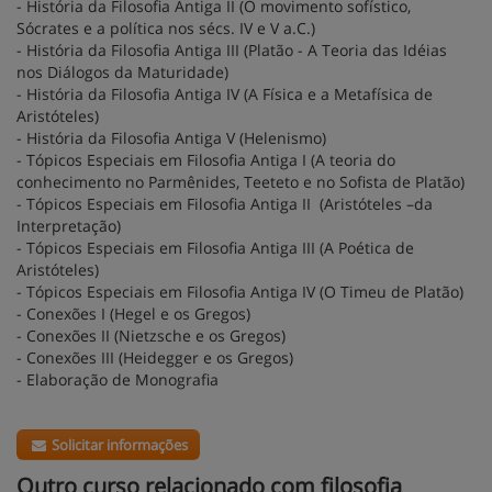
- História da Filosofia Antiga II (O movimento sofístico,
Sócrates e a política nos sécs. IV e V a.C.)
- História da Filosofia Antiga III (Platão - A Teoria das Idéias
nos Diálogos da Maturidade)
- História da Filosofia Antiga IV (A
Física
e a
Metafísica
de
Aristóteles)
- História da Filosofia Antiga V (Helenismo)
- Tópicos Especiais em Filosofia Antiga I (A teoria do
conhecimento no
Parmênides
,
Teeteto
e no
Sofista
de Platão)
- Tópicos Especiais em Filosofia Antiga II (Aristóteles –
da
Interpretação
)
- Tópicos Especiais em Filosofia Antiga III (A
Poética
de
Aristóteles)
- Tópicos Especiais em Filosofia Antiga IV (O
Timeu
de Platão)
- Conexões I (Hegel e os Gregos)
- Conexões II (Nietzsche e os Gregos)
- Conexões III (Heidegger e os Gregos)
- Elaboração de Monografia
Solicitar informações
Outro curso relacionado com filosofia