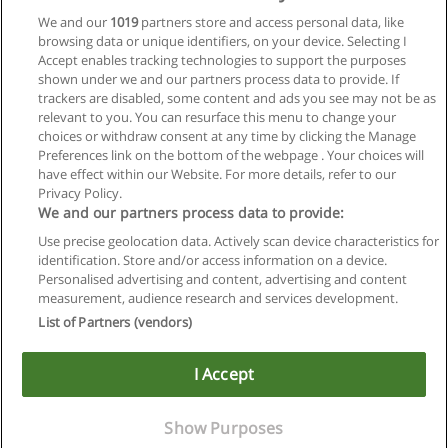
Especialização em Gestão da Tecnologia da
We and our
1019
partners store and access personal data, like
Informação
browsing data or unique identifiers, on your device. Selecting I
Universidade São Marcos
Accept enables tracking technologies to support the purposes
shown under we and our partners process data to provide. If
Solicitar informações
trackers are disabled, some content and ads you see may not be as
relevant to you. You can resurface this menu to change your
choices or withdraw consent at any time by clicking the Manage
Preferences link on the bottom of the webpage . Your choices will
have effect within our Website. For more details, refer to our
Privacy Policy.
Regras de uso
We and our partners process data to provide:
Use precise geolocation data. Actively scan device characteristics for
Privacidade de dados
identification. Store and/or access information on a device.
Personalised advertising and content, advertising and content
Entrar em contato com Educaedu
measurement, audience research and services development.
List of Partners (vendors)
Copyright © Educaedu Business S.L. - CIF : B-95610580: -
www.educaedu-brasil.com
I Accept
Show Purposes