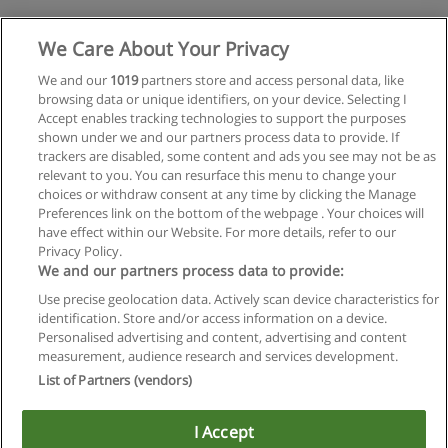
Solicitar informações
We Care About Your Privacy
We and our
1019
partners store and access personal data, like
Especialização em Implantodontia
browsing data or unique identifiers, on your device. Selecting I
UNISANTA - Universidade Santa Cecília
Accept enables tracking technologies to support the purposes
shown under we and our partners process data to provide. If
Solicitar informações
trackers are disabled, some content and ads you see may not be as
relevant to you. You can resurface this menu to change your
choices or withdraw consent at any time by clicking the Manage
Preferences link on the bottom of the webpage . Your choices will
have effect within our Website. For more details, refer to our
Privacy Policy.
Regras de uso
We and our partners process data to provide:
Use precise geolocation data. Actively scan device characteristics for
Privacidade de dados
identification. Store and/or access information on a device.
Personalised advertising and content, advertising and content
Entrar em contato com Educaedu
measurement, audience research and services development.
List of Partners (vendors)
Copyright © Educaedu Business S.L. - CIF : B-95610580: -
www.educaedu-brasil.com
I Accept