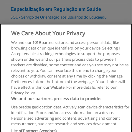
Especialização em Regulação em Saúde
SOU - Serviço de Orientação aos Usuários do Educaedu
Solicitar informações
We Care About Your Privacy
We and our
1019
partners store and access personal data, like
Curso Profissionalizante de Tanatopraxia
browsing data or unique identifiers, on your device. Selecting I
Somática Educar
Accept enables tracking technologies to support the purposes
shown under we and our partners process data to provide. If
Solicitar informações
trackers are disabled, some content and ads you see may not be as
relevant to you. You can resurface this menu to change your
choices or withdraw consent at any time by clicking the Manage
Preferences link on the bottom of the webpage . Your choices will
have effect within our Website. For more details, refer to our
Privacy Policy.
Regras de uso
We and our partners process data to provide:
Use precise geolocation data. Actively scan device characteristics for
Privacidade de dados
identification. Store and/or access information on a device.
Personalised advertising and content, advertising and content
Entrar em contato com Educaedu
measurement, audience research and services development.
List of Partners (vendors)