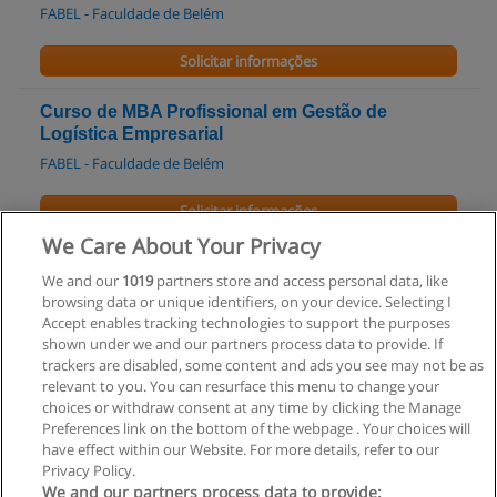
FABEL - Faculdade de Belém
Solicitar informações
Curso de MBA Profissional em Gestão de
Logística Empresarial
FABEL - Faculdade de Belém
Solicitar informações
We Care About Your Privacy
Pós-graduação em Gestão de Logística
We and our
1019
partners store and access personal data, like
Empresarial
browsing data or unique identifiers, on your device. Selecting I
FABEL - Faculdade de Belém
Accept enables tracking technologies to support the purposes
shown under we and our partners process data to provide. If
Solicitar informações
trackers are disabled, some content and ads you see may not be as
relevant to you. You can resurface this menu to change your
choices or withdraw consent at any time by clicking the Manage
Preferences link on the bottom of the webpage . Your choices will
have effect within our Website. For more details, refer to our
Privacy Policy.
Regras de uso
We and our partners process data to provide: