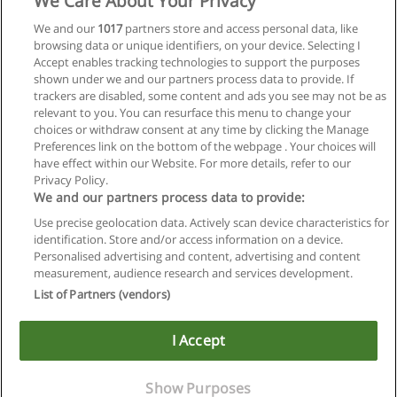
We Care About Your Privacy
Curso de MBA Profissional em Gestão
We and our
1017
partners store and access personal data, like
Administrativa e Marketing
browsing data or unique identifiers, on your device. Selecting I
FABEL - Faculdade de Belém
Accept enables tracking technologies to support the purposes
shown under we and our partners process data to provide. If
Solicitar informações
trackers are disabled, some content and ads you see may not be as
relevant to you. You can resurface this menu to change your
choices or withdraw consent at any time by clicking the Manage
Preferences link on the bottom of the webpage . Your choices will
have effect within our Website. For more details, refer to our
Privacy Policy.
Regras de uso
We and our partners process data to provide:
Use precise geolocation data. Actively scan device characteristics for
Privacidade de dados
identification. Store and/or access information on a device.
Personalised advertising and content, advertising and content
Entrar em contato com Educaedu
measurement, audience research and services development.
List of Partners (vendors)
Copyright © Educaedu Business S.L. - CIF : B-95610580: -
www.educaedu-brasil.com
I Accept
Show Purposes