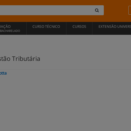
UAÇÃO
CURSO TÉCNICO
CURSOS
EXTENSÃO UNIVERS
, BACHARELADO
tão Tributária
otta