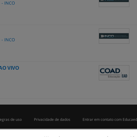
e - INCO
e - INCO
 AO VIVO
egras de uso
Privacidade de dados
Entrar em contato com Educae
opyright © Educaedu Business S.L. - CIF : B-95610580: -
www.educaedu-brasil.c