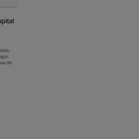
pital
adas,
igor.
rea de