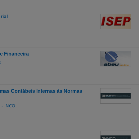
ial
e Financeira
o
as Contábeis Internas às Normas
e - INCO