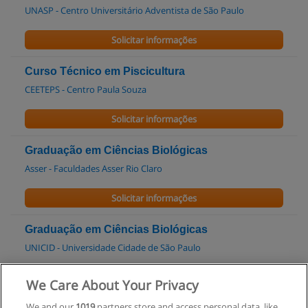
UNASP - Centro Universitário Adventista de São Paulo
Solicitar informações
Curso Técnico em Piscicultura
CEETEPS - Centro Paula Souza
Solicitar informações
Graduação em Ciências Biológicas
Asser - Faculdades Asser Rio Claro
Solicitar informações
Graduação em Ciências Biológicas
UNICID - Universidade Cidade de São Paulo
Solicitar informações
We Care About Your Privacy
We and our
1019
partners store and access personal data, like