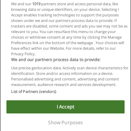
We and our
1019
partners store and access personal data, like
Curso de Mecânica de Refrigeração Doméstica
browsing data or unique identifiers, on your device. Selecting I
Senai - Serviço Nacional de Aprendizagem Industrial
Accept enables tracking technologies to support the purposes
shown under we and our partners process data to provide. If
Solicitar informações
trackers are disabled, some content and ads you see may not be as
relevant to you. You can resurface this menu to change your
choices or withdraw consent at any time by clicking the Manage
Preferences link on the bottom of the webpage . Your choices will
have effect within our Website. For more details, refer to our
Privacy Policy.
Regras de uso
We and our partners process data to provide:
Use precise geolocation data. Actively scan device characteristics for
Privacidade de dados
identification. Store and/or access information on a device.
Personalised advertising and content, advertising and content
Entrar em contato com Educaedu
measurement, audience research and services development.
List of Partners (vendors)
Copyright © Educaedu Business S.L. - CIF : B-95610580: -
www.educaedu-brasil.com
I Accept
Show Purposes