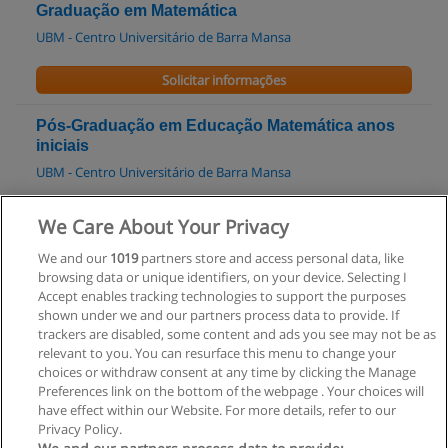
Graduação em Matemática
UBM - Centro Universitário de Barra Mansa
Solicitar informações
Pós-Graduação em Educação Matemática anos
iniciais
UBM - Centro Universitário de Barra Mansa
Solicitar informações
We Care About Your Privacy
We and our
1019
partners store and access personal data, like
Graduação em Matemática
browsing data or unique identifiers, on your device. Selecting I
FSJ - Fundação São José
Accept enables tracking technologies to support the purposes
shown under we and our partners process data to provide. If
Solicitar informações
trackers are disabled, some content and ads you see may not be as
relevant to you. You can resurface this menu to change your
choices or withdraw consent at any time by clicking the Manage
Preferences link on the bottom of the webpage . Your choices will
have effect within our Website. For more details, refer to our
Privacy Policy.
Regras de uso