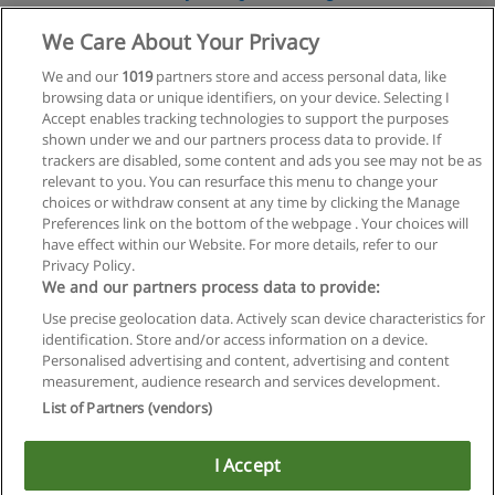
Massena Cursos
We Care About Your Privacy
Solicitar informações
We and our
1019
partners store and access personal data, like
browsing data or unique identifiers, on your device. Selecting I
Accept enables tracking technologies to support the purposes
shown under we and our partners process data to provide. If
trackers are disabled, some content and ads you see may not be as
relevant to you. You can resurface this menu to change your
Regras de uso
choices or withdraw consent at any time by clicking the Manage
Preferences link on the bottom of the webpage . Your choices will
Privacidade de dados
have effect within our Website. For more details, refer to our
Privacy Policy.
Entrar em contato com Educaedu
We and our partners process data to provide:
Use precise geolocation data. Actively scan device characteristics for
Copyright © Educaedu Business S.L. - CIF : B-95610580: -
identification. Store and/or access information on a device.
www.educaedu-brasil.com
Personalised advertising and content, advertising and content
measurement, audience research and services development.
List of Partners (vendors)
I Accept