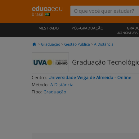
brasil
MESTRADO
PÓS-GRADUAÇÃO
GRAD
LICENCIATURA
Graduação
Gestão Pública
A Distância
Graduação Tecnológica
Centro:
Universidade Veiga de Almeida - Online
Método:
A Distância
Tipo:
Graduação