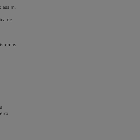
o assim,
ica de
sistemas
 a
eiro