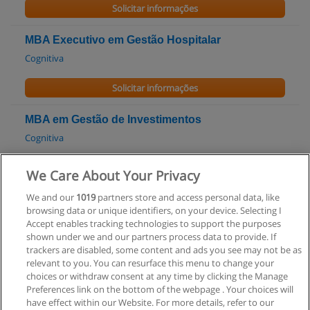
Solicitar informações
MBA Executivo em Gestão Hospitalar
Cognitiva
Solicitar informações
MBA em Gestão de Investimentos
Cognitiva
Solicitar informações
We Care About Your Privacy
We and our
1019
partners store and access personal data, like
MBA em Gestão de Negócios Imobiliários
browsing data or unique identifiers, on your device. Selecting I
UNICESP
Accept enables tracking technologies to support the purposes
shown under we and our partners process data to provide. If
Solicitar informações
trackers are disabled, some content and ads you see may not be as
relevant to you. You can resurface this menu to change your
choices or withdraw consent at any time by clicking the Manage
Preferences link on the bottom of the webpage . Your choices will
have effect within our Website. For more details, refer to our