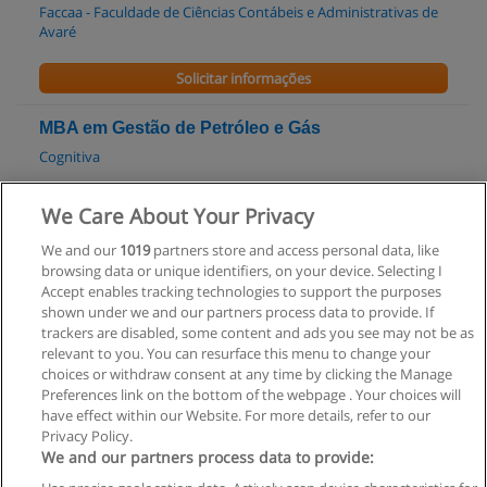
Faccaa - Faculdade de Ciências Contábeis e Administrativas de
Avaré
Solicitar informações
MBA em Gestão de Petróleo e Gás
Cognitiva
Solicitar informações
We Care About Your Privacy
We and our
1019
partners store and access personal data, like
MBA Executivo em Gestão Hospitalar
browsing data or unique identifiers, on your device. Selecting I
Cognitiva
Accept enables tracking technologies to support the purposes
shown under we and our partners process data to provide. If
Solicitar informações
trackers are disabled, some content and ads you see may not be as
relevant to you. You can resurface this menu to change your
choices or withdraw consent at any time by clicking the Manage
Preferences link on the bottom of the webpage . Your choices will
have effect within our Website. For more details, refer to our
Privacy Policy.
Regras de uso
We and our partners process data to provide: