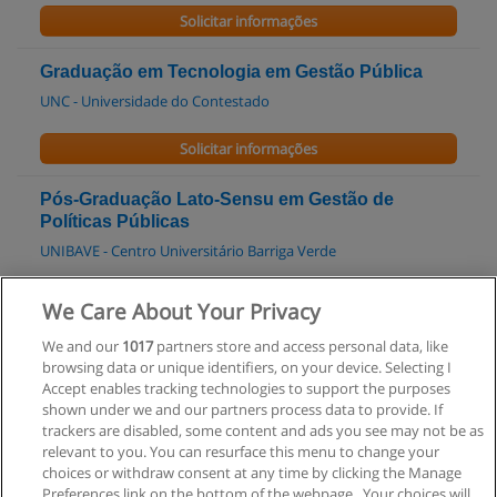
Solicitar informações
Graduação em Tecnologia em Gestão Pública
UNC - Universidade do Contestado
Solicitar informações
Pós-Graduação Lato-Sensu em Gestão de
Políticas Públicas
UNIBAVE - Centro Universitário Barriga Verde
Solicitar informações
We Care About Your Privacy
We and our
1017
partners store and access personal data, like
Graduação em Serviço Social
browsing data or unique identifiers, on your device. Selecting I
FURB - Fundação Universitária Regional de Blumenau
Accept enables tracking technologies to support the purposes
shown under we and our partners process data to provide. If
Solicitar informações
trackers are disabled, some content and ads you see may not be as
relevant to you. You can resurface this menu to change your
choices or withdraw consent at any time by clicking the Manage
Preferences link on the bottom of the webpage . Your choices will