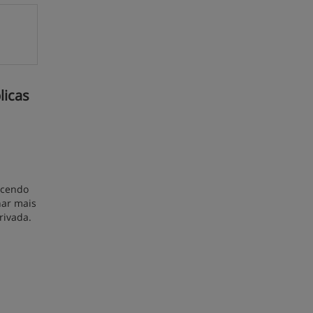
licas
ecendo
nar mais
rivada.