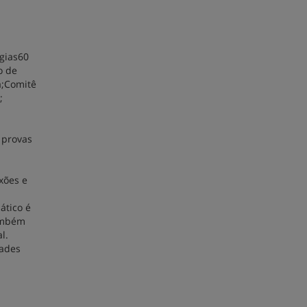
gias60
o de
a;Comitê
;
 provas
xões e
ático é
também
al.
dades