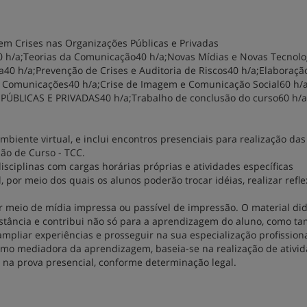
m Crises nas Organizações Públicas e Privadas
40 h/a;Teorias da Comunicação40 h/a;Novas Mídias e Novas Tecnolo
0 h/a;Prevenção de Crises e Auditoria de Riscos40 h/a;Elaboraçã
de Comunicações40 h/a;Crise de Imagem e Comunicação Social60 h/
PÚBLICAS E PRIVADAS40 h/a;Trabalho de conclusão do curso60 h/a
iente virtual, e inclui encontros presenciais para realização das
ão de Curso - TCC.
isciplinas com cargas horárias próprias e atividades específicas
, por meio dos quais os alunos poderão trocar idéias, realizar refle
or meio de mídia impressa ou passível de impressão. O material did
istância e contribui não só para a aprendizagem do aluno, como 
ampliar experiências e prosseguir na sua especialização profission
mo mediadora da aprendizagem, baseia-se na realização de ativi
e na prova presencial, conforme determinação legal.