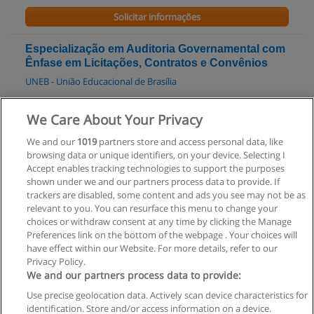
Solicitar informações
Especialização em Auditoria Governamental com
Ênfase em Licitações, Contratos e Convênios
UNEB - União Educacional de Brasília
Solicitar informações
We Care About Your Privacy
We and our
1019
partners store and access personal data, like
Graduação em Ciências Contábeis
browsing data or unique identifiers, on your device. Selecting I
Uniplan - Centro Universitário Planalto do Distrito Federal
Accept enables tracking technologies to support the purposes
shown under we and our partners process data to provide. If
Solicitar informações
trackers are disabled, some content and ads you see may not be as
relevant to you. You can resurface this menu to change your
choices or withdraw consent at any time by clicking the Manage
Preferences link on the bottom of the webpage . Your choices will
have effect within our Website. For more details, refer to our
Privacy Policy.
Regras de uso
We and our partners process data to provide:
Use precise geolocation data. Actively scan device characteristics for
Privacidade de dados
identification. Store and/or access information on a device.