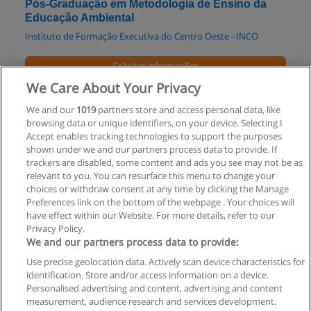
Pós-Graduação em Metodologia de Ensino da
Educação Ambiental
Instituto de Formação Executiva do Centro Oeste - INCO
Solicitar informações
We Care About Your Privacy
Pós-Graduação em Metodologia de Ensino da
We and our
1019
partners store and access personal data, like
Filosofia
browsing data or unique identifiers, on your device. Selecting I
Instituto de Formação Executiva do Centro Oeste - INCO
Accept enables tracking technologies to support the purposes
shown under we and our partners process data to provide. If
Solicitar informações
trackers are disabled, some content and ads you see may not be as
relevant to you. You can resurface this menu to change your
choices or withdraw consent at any time by clicking the Manage
Preferences link on the bottom of the webpage . Your choices will
have effect within our Website. For more details, refer to our
Privacy Policy.
Regras de uso
We and our partners process data to provide:
Use precise geolocation data. Actively scan device characteristics for
Privacidade de dados
identification. Store and/or access information on a device.
Personalised advertising and content, advertising and content
Entrar em contato com Educaedu
measurement, audience research and services development.