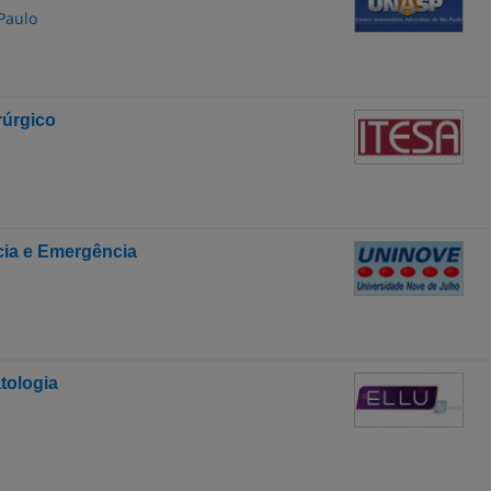
Paulo
úrgico
ia e Emergência
tologia