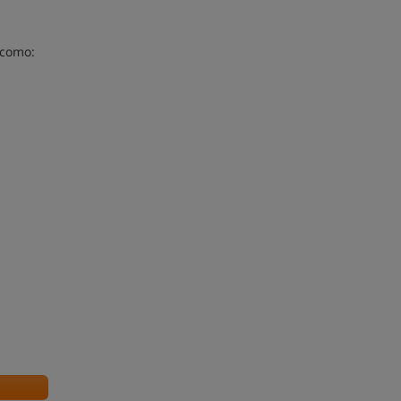
 como:
s