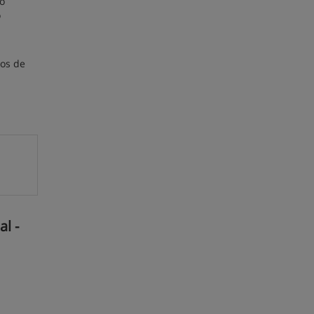
o
o
ros de
l -