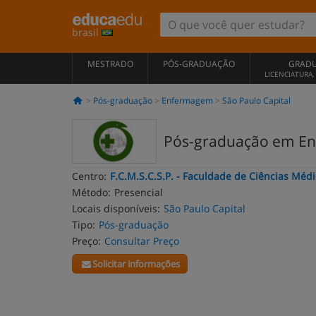
brasil
MESTRADO
PÓS-GRADUAÇÃO
GRAD
LICENCIATURA
Pós-graduação
Enfermagem
São Paulo Capital
Pós-graduação em En
Centro:
F.C.M.S.C.S.P. - Faculdade de Ciências Méd
Método:
Presencial
Locais disponíveis:
São Paulo Capital
Tipo:
Pós-graduação
Preço:
Consultar Preço
Solicitar informações