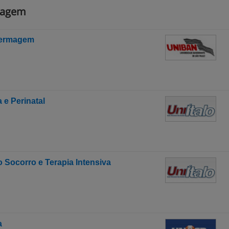
magem
fermagem
e Perinatal
Socorro e Terapia Intensiva
a