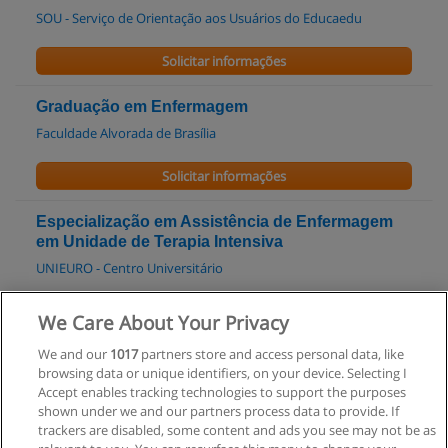
SOU - Serviço de Orientação aos Usuários do Educaedu
Solicitar informações
Graduação em Enfermagem
Faculdade Alvorada de Brasília
Solicitar informações
Especialização em Assistência de Enfermagem
em Unidade de Terapia Intensiva
UNIEURO - Centro Universitário
Solicitar informações
We Care About Your Privacy
We and our
1017
partners store and access personal data, like
Curso de Enfermagem em PSF
browsing data or unique identifiers, on your device. Selecting I
Central HONOS de Cursos
Accept enables tracking technologies to support the purposes
shown under we and our partners process data to provide. If
Solicitar informações
trackers are disabled, some content and ads you see may not be as