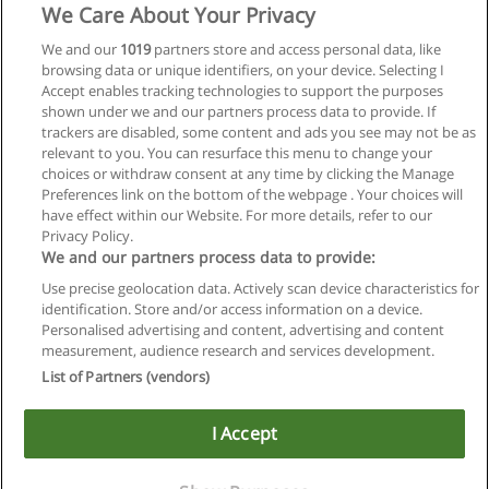
We Care About Your Privacy
Especialização em Desenvolvimento de Software
We and our
1019
partners store and access personal data, like
para WEB - DSW
browsing data or unique identifiers, on your device. Selecting I
USC- Universidade do Sagrado Coração
Accept enables tracking technologies to support the purposes
shown under we and our partners process data to provide. If
Solicitar informações
trackers are disabled, some content and ads you see may not be as
relevant to you. You can resurface this menu to change your
choices or withdraw consent at any time by clicking the Manage
Preferences link on the bottom of the webpage . Your choices will
have effect within our Website. For more details, refer to our
Privacy Policy.
Regras de uso
We and our partners process data to provide:
Use precise geolocation data. Actively scan device characteristics for
Privacidade de dados
identification. Store and/or access information on a device.
Personalised advertising and content, advertising and content
Entrar em contato com Educaedu
measurement, audience research and services development.
List of Partners (vendors)
Copyright © Educaedu Business S.L. - CIF : B-95610580: -
www.educaedu-brasil.com
I Accept