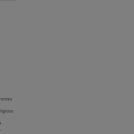
rentes
ligioso
a
.