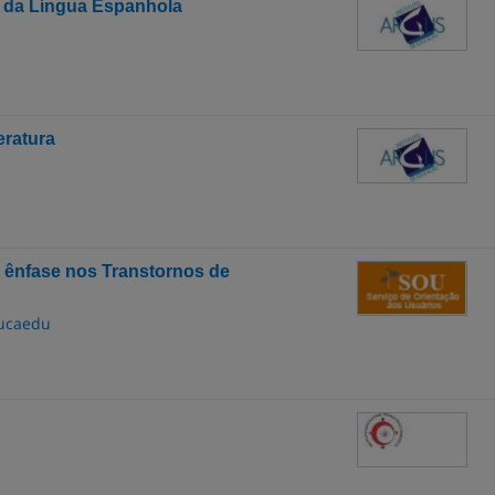
 da Língua Espanhola
eratura
 ênfase nos Transtornos de
ducaedu