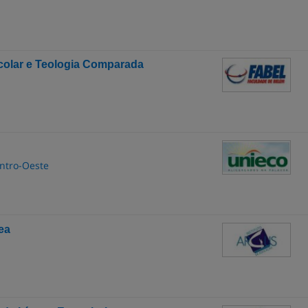
colar e Teologia Comparada
entro-Oeste
ea