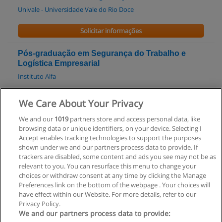
Univale - Universidade Vale do Rio Doce
Solicitar informações
Pós-graduação em Segurança do Trabalho e
Logística Empresarial
Instituto Alfa
Solicitar informações
We Care About Your Privacy
We and our
1019
partners store and access personal data, like
Pós-graduação em Segurança do Trabalho
browsing data or unique identifiers, on your device. Selecting I
Instituto Alfa
Accept enables tracking technologies to support the purposes
shown under we and our partners process data to provide. If
Solicitar informações
trackers are disabled, some content and ads you see may not be as
relevant to you. You can resurface this menu to change your
choices or withdraw consent at any time by clicking the Manage
Preferences link on the bottom of the webpage . Your choices will
have effect within our Website. For more details, refer to our
Privacy Policy.
Regras de uso
We and our partners process data to provide: