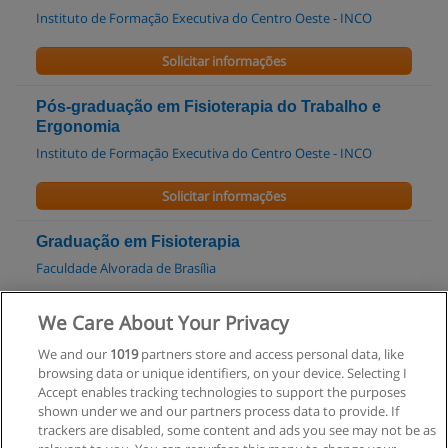
Instituto de Formação Executiva do Centro Oeste - INCO
Solicitar informações
Pós-graduação em Fisioterapia do Trabalho e
Ergonomia
Instituto de Formação Executiva do Centro Oeste - INCO
Solicitar informações
Graduação em Fisioterapia
Faculdade Alvorada de Brasília
Solicitar informações
We Care About Your Privacy
We and our
1019
partners store and access personal data, like
Curso de Fisioterapia Hospitalar
browsing data or unique identifiers, on your device. Selecting I
Central HONOS de Cursos
Accept enables tracking technologies to support the purposes
shown under we and our partners process data to provide. If
Solicitar informações
trackers are disabled, some content and ads you see may not be as