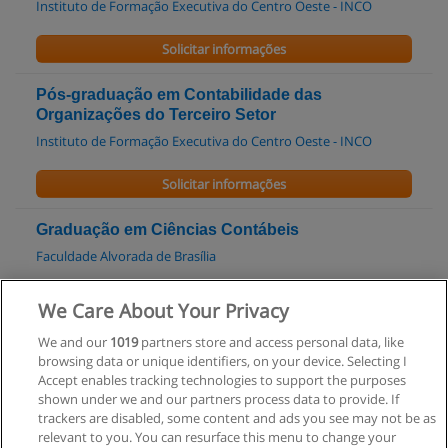
Instituto de Formação Executiva do Centro Oeste - INCO
Solicitar informações
Pós-graduação em Contabilidade das
Organizações do Terceiro Setor
Instituto de Formação Executiva do Centro Oeste - INCO
Solicitar informações
Graduação em Ciências Contábeis
Faculdade Alvorada de Brasília
Solicitar informações
We Care About Your Privacy
We and our
1019
partners store and access personal data, like
Graduação em Ciências Contábeis
browsing data or unique identifiers, on your device. Selecting I
Faculdade Projeção
Accept enables tracking technologies to support the purposes
shown under we and our partners process data to provide. If
Solicitar informações
trackers are disabled, some content and ads you see may not be as
relevant to you. You can resurface this menu to change your