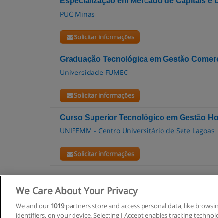
Especialização em Mercado de Capitais e D
PUC Minas
Solicitar informações
Graduação Tecnológica em Gestão Comerc
Universidade FUMEC
Solicitar informações
Curso Superior Tecnológico em Gestão Ho
UNIFEMM - Centro Universitário de Sete Lagoas
Solicitar informações
We Care About Your Privacy
R
We and our
1019
partners store and access personal data, like browsi
identifiers, on your device. Selecting I Accept enables tracking techno