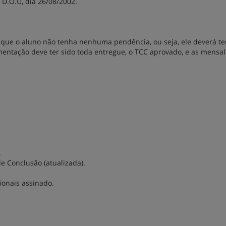
 D.O.U, dia 26/08/2002.
que o aluno não tenha nenhuma pendência, ou seja, ele deverá te
mentação deve ter sido toda entregue, o TCC aprovado, e as mensa
.
e Conclusão (atualizada).
ionais assinado.