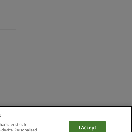
:
du
haracteristics for
I Accept
a device. Personalised