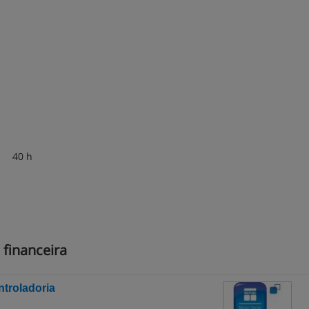
al 40 h
 financeira
ntroladoria