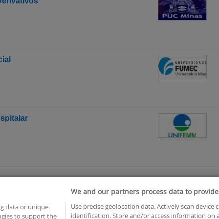
erivativos
ial
spitalar
We and our partners process data to provide
egras de uso
Privacidade de dados
Entrar em contato com Educae
Use precise geolocation data. Actively scan device c
ng data or unique
identification. Store and/or access information on 
logies to support the