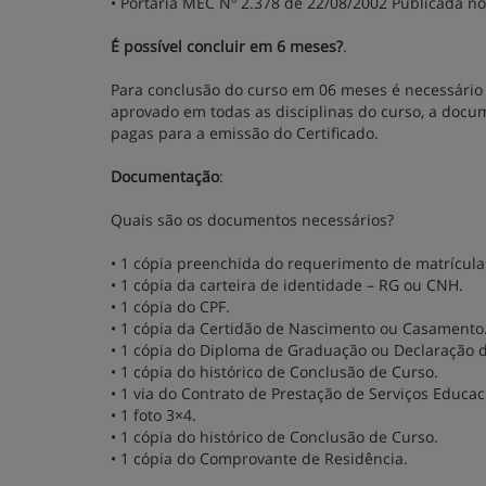
• Portaria MEC Nº 2.378 de 22/08/2002 Publicada no
É possível concluir em 6 meses?
.
Para conclusão do curso em 06 meses é necessário 
aprovado em todas as disciplinas do curso, a docu
pagas para a emissão do Certificado.
Documentação
:
Quais são os documentos necessários?
• 1 cópia preenchida do requerimento de matrícula
• 1 cópia da carteira de identidade – RG ou CNH.
• 1 cópia do CPF.
• 1 cópia da Certidão de Nascimento ou Casamento
• 1 cópia do Diploma de Graduação ou Declaração d
• 1 cópia do histórico de Conclusão de Curso.
• 1 via do Contrato de Prestação de Serviços Educac
• 1 foto 3×4.
• 1 cópia do histórico de Conclusão de Curso.
• 1 cópia do Comprovante de Residência.