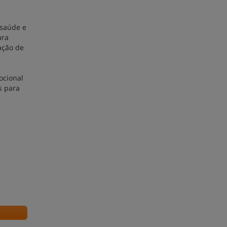
 saúde e
ara
ação de
ocional
s para