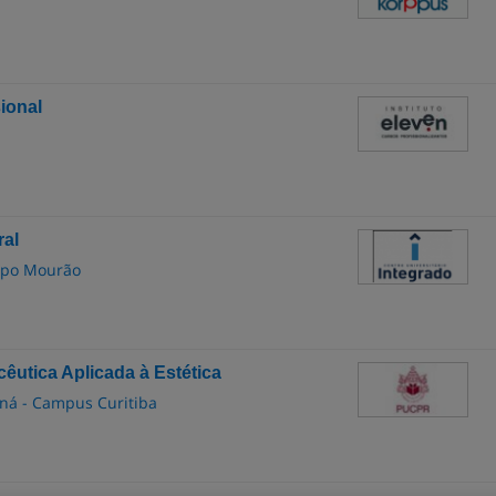
sional
ral
ampo Mourão
utica Aplicada à Estética
aná - Campus Curitiba