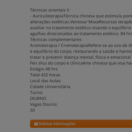
Técnicas orientais II
- AuriculoterapiaTécnica chinesa que estimula ponto
alterações estéticas.Ventosa/ MoxaRecursos terapêu
auxiliar no tratamento estético visando o equilíbri
agulhas direcionadas ao tratamento estético. 84 hr
Técnicas complementares
Aromoterapia / CromoterapiaRefere-se ao uso de ól
e equilíbrio do corpo, restaurando a saúde e harmon
tratar e prevenir doença mental, física e emocional
Fen shui do corpo e clínicaArte chinesa que visa ha
Estágio 48 hrs
Total 432 horas
Local das Aulas:
Cidade Universitária
Turno:
DIURNO
Vagas Diurno:
50
Solicitar informações