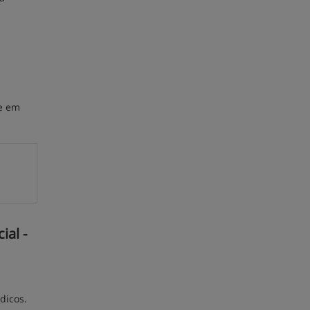
he em
al -
dicos.