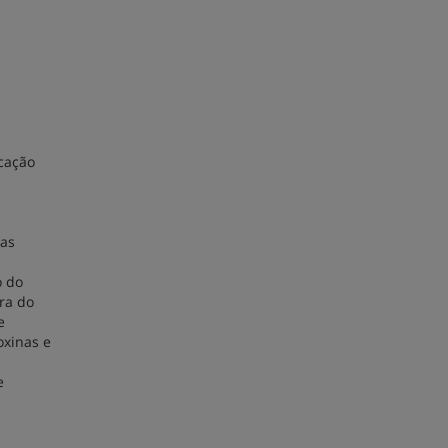
icação
 as
o do
ra do
e
oxinas e
e