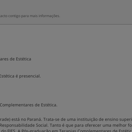
acto contigo para mais informações.
res de Estética
tética é presencial.
s Complementares de Estética.
ade) está no Paraná. Trata-se de uma instituição de ensino super
 Responsabilidade Social. Tanto é que para oferecer uma melhor f
 e do FIES. A Pós-graduação em Terapias Complementares de Estéti