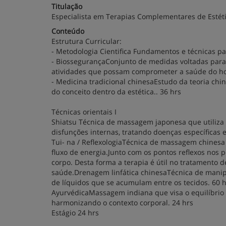
Titulação
Especialista em Terapias Complementares de Estét
Conteúdo
Estrutura Curricular:
- Metodologia Cientifica Fundamentos e técnicas par
- BiossegurançaConjunto de medidas voltadas para 
atividades que possam comprometer a saúde do ho
- Medicina tradicional chinesaEstudo da teoria chi
do conceito dentro da estética.. 36 hrs
Técnicas orientais I
Shiatsu Técnica de massagem japonesa que utiliza 
disfunções internas, tratando doenças específicas 
Tui- na / ReflexologiaTécnica de massagem chinesa
fluxo de energia.Junto com os pontos reflexos nos
corpo. Desta forma a terapia é útil no tratamento d
saúde.Drenagem linfática chinesaTécnica de manipul
de líquidos que se acumulam entre os tecidos. 60 
AyurvédicaMassagem indiana que visa o equilíbrio f
harmonizando o contexto corporal. 24 hrs
Estágio 24 hrs