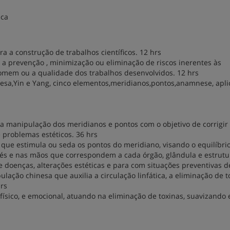
ica
a a construção de trabalhos científicos. 12 hrs
a prevenção , minimização ou eliminação de riscos inerentes às
mem ou a qualidade dos trabalhos desenvolvidos. 12 hrs
nesa,Yin e Yang, cinco elementos,meridianos,pontos,anamnese, apl
a manipulação dos meridianos e pontos com o objetivo de corrigir
e problemas estéticos. 36 hrs
 que estimula ou seda os pontos do meridiano, visando o equilíbri
 pés e nas mãos que correspondem a cada órgão, glândula e estrutu
e doenças, alterações estéticas e para com situações preventivas d
ação chinesa que auxilia a circulação linfática, a eliminação de t
hrs
ísico, e emocional, atuando na eliminação de toxinas, suavizando 