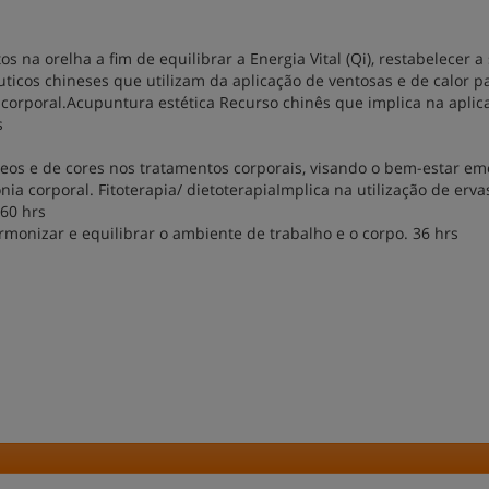
s na orelha a fim de equilibrar a Energia Vital (Qi), restabelecer a
ticos chineses que utilizam da aplicação de ventosas e de calor p
o corporal.Acupuntura estética Recurso chinês que implica na aplic
s
eos e de cores nos tratamentos corporais, visando o bem-estar em
ia corporal. Fitoterapia/ dietoterapiaImplica na utilização de erva
 60 hrs
rmonizar e equilibrar o ambiente de trabalho e o corpo. 36 hrs