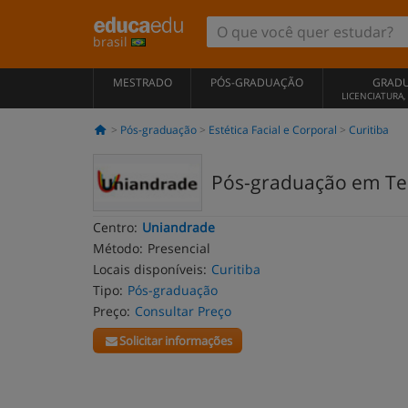
brasil
MESTRADO
PÓS-GRADUAÇÃO
GRAD
LICENCIATURA
Pós-graduação
Estética Facial e Corporal
Curitiba
Pós-graduação em Te
Centro:
Uniandrade
Método:
Presencial
Locais disponíveis:
Curitiba
Tipo:
Pós-graduação
Preço:
Consultar Preço
Solicitar informações