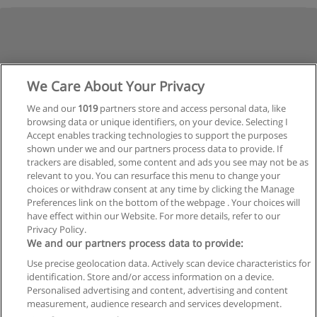
We Care About Your Privacy
We and our
1019
partners store and access personal data, like
browsing data or unique identifiers, on your device. Selecting I
Accept enables tracking technologies to support the purposes
shown under we and our partners process data to provide. If
trackers are disabled, some content and ads you see may not be as
relevant to you. You can resurface this menu to change your
choices or withdraw consent at any time by clicking the Manage
Preferences link on the bottom of the webpage . Your choices will
have effect within our Website. For more details, refer to our
Privacy Policy.
Regras de uso
We and our partners process data to provide:
Use precise geolocation data. Actively scan device characteristics for
Privacidade de dados
identification. Store and/or access information on a device.
Personalised advertising and content, advertising and content
Entrar em contato com Educaedu
measurement, audience research and services development.