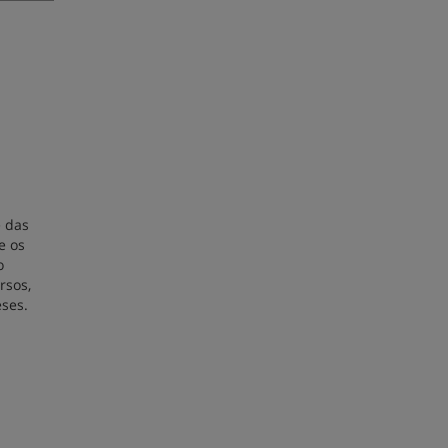
e das
e os
o
rsos,
ses.