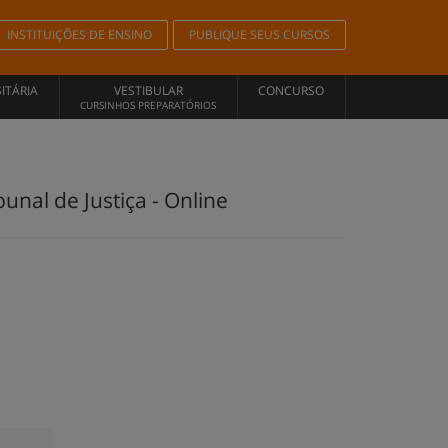
INSTITUIÇÕES DE ENSINO
PUBLIQUE SEUS CURSOS
ITÁRIA
VESTIBULAR
CONCURSO
CURSINHOS PREPARATÓRIOS
bunal de Justiça - Online