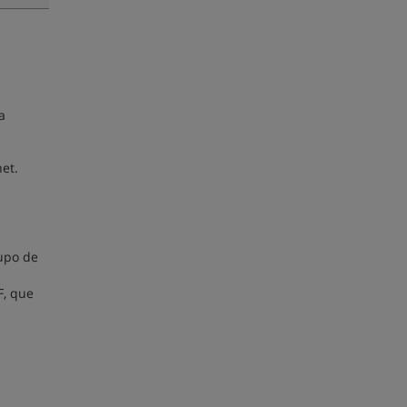
a
et.
rupo de
F, que