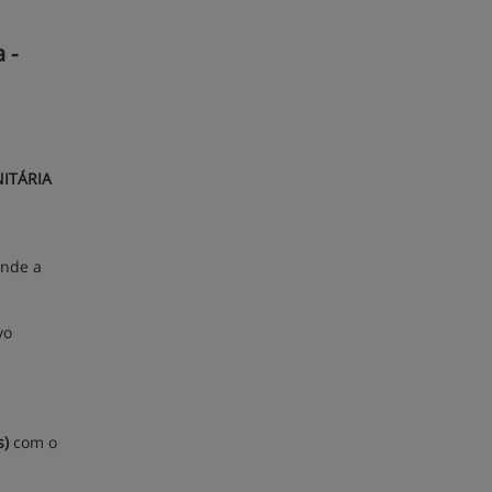
 -
NITÁRIA
onde a
vo
s)
com o