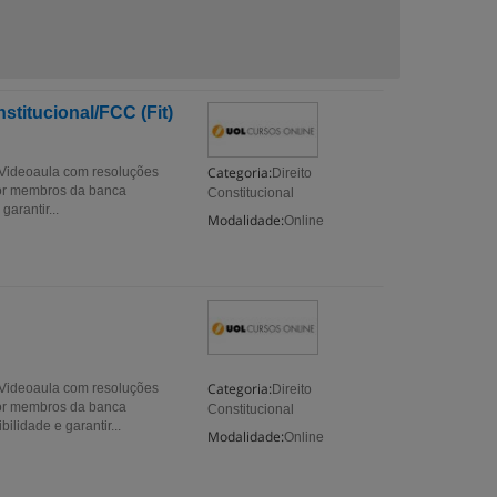
titucional/FCC (Fit)
Categoria:
! Videoaula com resoluções
Direito
por membros da banca
Constitucional
arantir...
Modalidade:
Online
Categoria:
! Videoaula com resoluções
Direito
por membros da banca
Constitucional
lidade e garantir...
Modalidade:
Online