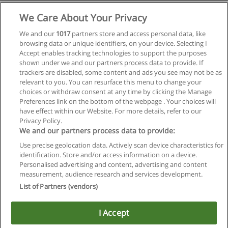
We Care About Your Privacy
We and our
1017
partners store and access personal data, like
browsing data or unique identifiers, on your device. Selecting I
Accept enables tracking technologies to support the purposes
shown under we and our partners process data to provide. If
trackers are disabled, some content and ads you see may not be as
relevant to you. You can resurface this menu to change your
choices or withdraw consent at any time by clicking the Manage
Preferences link on the bottom of the webpage . Your choices will
have effect within our Website. For more details, refer to our
Privacy Policy.
Regras de uso
We and our partners process data to provide:
Use precise geolocation data. Actively scan device characteristics for
Privacidade de dados
identification. Store and/or access information on a device.
Personalised advertising and content, advertising and content
Entrar em contato com Educaedu
measurement, audience research and services development.
List of Partners (vendors)
Copyright © Educaedu Business S.L. - CIF : B-95610580: -
www.educaedu-brasil.com
I Accept