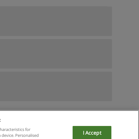
:
du
haracteristics for
I Accept
a device. Personalised