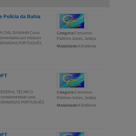
e Polícia da Bahia
Categoria:
CIVIL DA BAHIA Curso
Concursos
plementadas por módulos
Públicos Juízes, Justiça
AS GRAVADAS PORTUGUÊS
Modalidade:
A Distância
JDFT
Categoria:
 FEDERAL TÉCNICO
Concursos
, complementado pela
Públicos Juízes, Justiça
LAS GRAVADAS PORTUGUÊS
Modalidade:
A Distância
JDFT