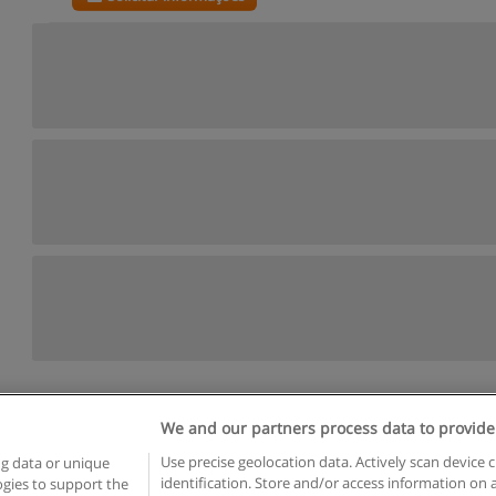
We and our partners process data to provide
egras de uso
Privacidade de dados
Entrar em contato com Educae
Use precise geolocation data. Actively scan device c
ng data or unique
identification. Store and/or access information on 
logies to support the