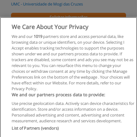
UMC - Universidade de Mogi das Cruzes
Solicitar informações
We Care About Your Privacy
Especialização em Liderança e Gestão em
We and our
1019
partners store and access personal data, like
Políticas Públicas
browsing data or unique identifiers, on your device. Selecting I
UNIFRAN - Universidade de Franca
Accept enables tracking technologies to support the purposes
shown under we and our partners process data to provide. If
Solicitar informações
trackers are disabled, some content and ads you see may not be as
relevant to you. You can resurface this menu to change your
choices or withdraw consent at any time by clicking the Manage
Preferences link on the bottom of the webpage . Your choices will
have effect within our Website. For more details, refer to our
Privacy Policy.
Regras de uso
We and our partners process data to provide:
Use precise geolocation data. Actively scan device characteristics for
Privacidade de dados
identification. Store and/or access information on a device.
Personalised advertising and content, advertising and content
Entrar em contato com Educaedu
measurement, audience research and services development.
List of Partners (vendors)
Copyright © Educaedu Business S.L. - CIF : B-95610580: -
www.educaedu-brasil.com