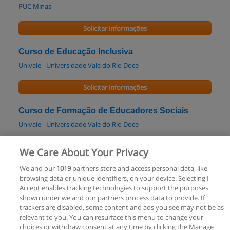
PUC Minas
Solicitar informações
Curso de Educação Inclusiva
Univale - Universidade Vale do Rio Doce
Solicitar informações
Curso de Formação de Educadores Sociais
Univale - Universidade Vale do Rio Doce
Solicitar informações
We Care About Your Privacy
We and our
1019
partners store and access personal data, like
Pós-graduação em Educação Especial
browsing data or unique identifiers, on your device. Selecting I
Unipam - Centro Universitário de Patos de Minas
Accept enables tracking technologies to support the purposes
shown under we and our partners process data to provide. If
Solicitar informações
trackers are disabled, some content and ads you see may not be as
relevant to you. You can resurface this menu to change your
choices or withdraw consent at any time by clicking the Manage