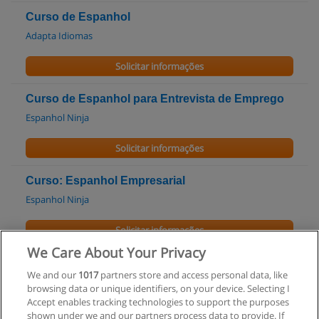
Curso de Espanhol
Adapta Idiomas
Solicitar informações
Curso de Espanhol para Entrevista de Emprego
Espanhol Ninja
Solicitar informações
Curso: Espanhol Empresarial
Espanhol Ninja
Solicitar informações
We Care About Your Privacy
Curso de Formação Básica em Espanhol com
We and our
1017
partners store and access personal data, like
tutoria em tempo real - Módulo 1
browsing data or unique identifiers, on your device. Selecting I
Fábrica de Cursos
Accept enables tracking technologies to support the purposes
shown under we and our partners process data to provide. If